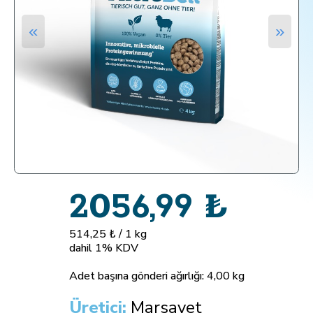
«
»
2056,99
₺
514,25 ₺ / 1 kg
dahil 1% KDV
Adet başına gönderi ağırlığı:
4,00 kg
Üretici:
Marsavet