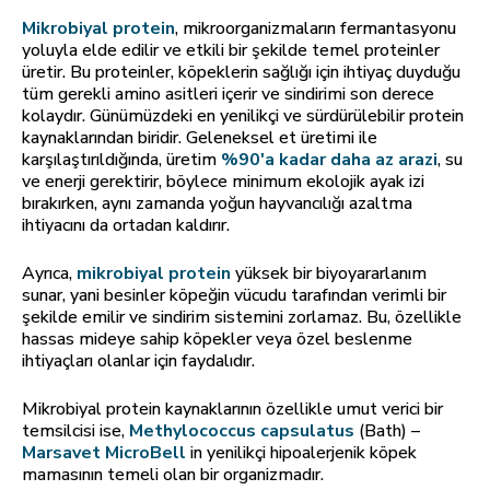
Mikrobiyal protein
, mikroorganizmaların fermantasyonu
yoluyla elde edilir ve etkili bir şekilde temel proteinler
üretir. Bu proteinler, köpeklerin sağlığı için ihtiyaç duyduğu
tüm gerekli amino asitleri içerir ve sindirimi son derece
kolaydır. Günümüzdeki en yenilikçi ve sürdürülebilir protein
kaynaklarından biridir. Geleneksel et üretimi ile
karşılaştırıldığında, üretim
%90'a kadar daha az arazi
, su
ve enerji gerektirir, böylece minimum ekolojik ayak izi
bırakırken, aynı zamanda yoğun hayvancılığı azaltma
ihtiyacını da ortadan kaldırır.
Ayrıca,
mikrobiyal protein
yüksek bir biyoyararlanım
sunar, yani besinler köpeğin vücudu tarafından verimli bir
şekilde emilir ve sindirim sistemini zorlamaz. Bu, özellikle
hassas mideye sahip köpekler veya özel beslenme
ihtiyaçları olanlar için faydalıdır.
Mikrobiyal protein kaynaklarının özellikle umut verici bir
temsilcisi ise,
Methylococcus capsulatus
(Bath) –
Marsavet MicroBell
in yenilikçi hipoalerjenik köpek
mamasının temeli olan bir organizmadır.