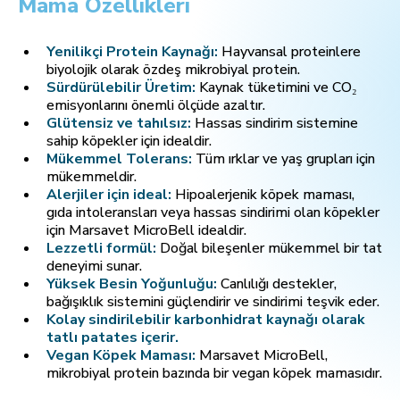
Mama Özellikleri
Yenilikçi Protein Kaynağı:
Hayvansal proteinlere
biyolojik olarak özdeş mikrobiyal protein.
Sürdürülebilir Üretim:
Kaynak tüketimini ve CO₂
emisyonlarını önemli ölçüde azaltır.
Glütensiz ve tahılsız:
Hassas sindirim sistemine
sahip köpekler için idealdir.
Mükemmel Tolerans:
Tüm ırklar ve yaş grupları için
mükemmeldir.
Alerjiler için ideal:
Hipoalerjenik köpek maması,
gıda intoleransları veya hassas sindirimi olan köpekler
için Marsavet MicroBell idealdir.
Lezzetli formül:
Doğal bileşenler mükemmel bir tat
deneyimi sunar.
Yüksek Besin Yoğunluğu:
Canlılığı destekler,
bağışıklık sistemini güçlendirir ve sindirimi teşvik eder.
Kolay sindirilebilir karbonhidrat kaynağı olarak
tatlı patates içerir.
Vegan Köpek Maması:
Marsavet MicroBell,
mikrobiyal protein bazında bir vegan köpek mamasıdır.