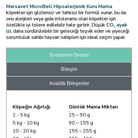
Marsavet MicroBell Hipoalerjenik Kuru Mama
köpekler için glütensiz ve tahılsız bir formül sunar, bu da
onu alerjileri veya gıda intoleransı olan köpekler için
özellikle iyi tolere edilebilir hale getirir. Düşük
CO₂ ayak
izi
, daha sürdürülebilir bir geleceği teşvik eder ve yiyeceği
sorumluluk sahibi hayvan sahipleri için ideal seçim yapar.
Beslenme Önerisi
Bileşim
Analitik Bileşenler
Köpeğin Ağırlığı
Günlük Mama Miktarı
1 - 5 kg
25 – 90 g
5 kg - 10 kg
90 – 155 g
10 - 20 kg
155 – 255 g