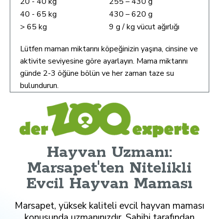
20 - 40 kg
255 – 430 g
40 - 65 kg
430 – 620 g
> 65 kg
9 g / kg vücut ağırlığı
Lütfen maman miktarını köpeğinizin yaşına, cinsine ve
aktivite seviyesine göre ayarlayın. Mama miktarını
günde 2-3 öğüne bölün ve her zaman taze su
bulundurun.
Hayvan Uzmanı:
Marsapet'ten Nitelikli
Evcil Hayvan Maması
Marsapet, yüksek kaliteli evcil hayvan maması
konusunda uzmanınızdır. Sahibi tarafından